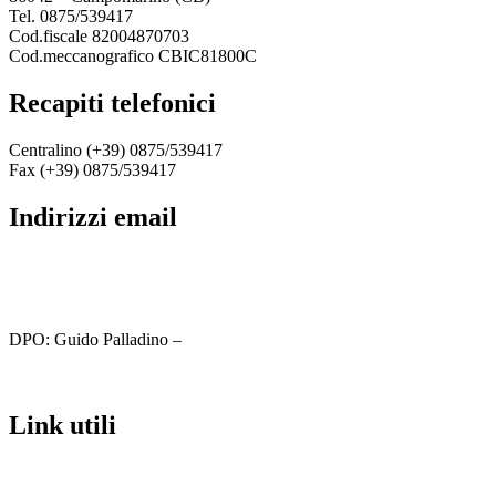
Tel. 0875/539417
Cod.fiscale 82004870703
Cod.meccanografico CBIC81800C
recapiti telefonici
Centralino (+39) 0875/539417
Fax (+39) 0875/539417
indirizzi email
cbic81800c@istruzione.it
cbic81800c@pec.istruzione.it
DPO: Guido Palladino –
guido.palladino.dpo@gmail.com
link utili
MIUR