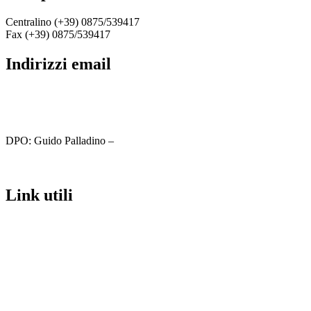
Centralino (+39) 0875/539417
Fax (+39) 0875/539417
indirizzi email
cbic81800c@istruzione.it
cbic81800c@pec.istruzione.it
DPO: Guido Palladino –
guido.palladino.dpo@gmail.com
link utili
MIUR
Iscrizioni Online
Ufficio Scolastico Regionale
Scuola in Chiaro