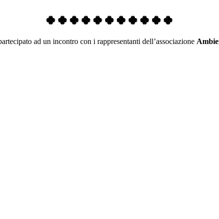
🍀🍀🍀🍀🍀🍀🍀🍀🍀🍀🍀
artecipato ad un incontro con i rappresentanti dell’associazione
Ambien