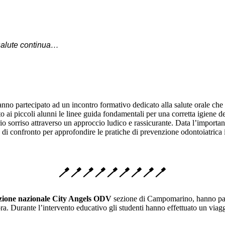
salute continua…
nno partecipato ad un incontro formativo dedicato alla salute orale che 
to ai piccoli alunni le linee guida fondamentali per una corretta igiene de
io sorriso attraverso un approccio ludico e rassicurante. Data l’importan
 di confronto per approfondire le pratiche di prevenzione odontoiatrica i
🪥🪥🪥🪥🪥🪥🪥🪥🪥
zione nazionale City Angels ODV
sezione di Campomarino, hanno parte
ra. Durante l’intervento educativo gli studenti hanno effettuato un viag