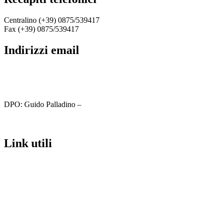
Centralino (+39) 0875/539417
Fax (+39) 0875/539417
indirizzi email
cbic81800c@istruzione.it
cbic81800c@pec.istruzione.it
DPO: Guido Palladino –
guido.palladino.dpo@gmail.com
link utili
MIUR
Iscrizioni Online
Ufficio Scolastico Regionale
Scuola in Chiaro