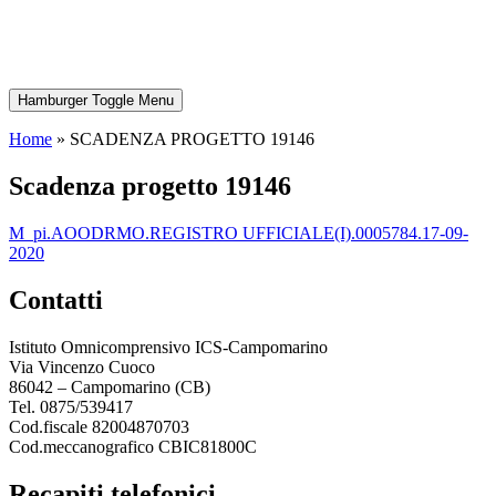
Hamburger Toggle Menu
Home
»
SCADENZA PROGETTO 19146
scadenza progetto 19146
m_pi.AOODRMO.REGISTRO UFFICIALE(I).0005784.17-09-
2020
contatti
Istituto Omnicomprensivo ICS-Campomarino
Via Vincenzo Cuoco
86042 – Campomarino (CB)
Tel. 0875/539417
Cod.fiscale 82004870703
Cod.meccanografico CBIC81800C
recapiti telefonici