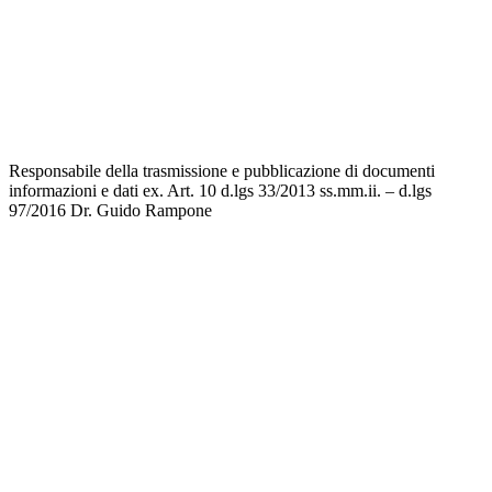
Invalsi
Privacy
Dichiarazione di accessibilità
Note legali
Responsabile della trasmissione e pubblicazione di documenti
informazioni e dati ex. Art. 10 d.lgs 33/2013 ss.mm.ii. – d.lgs
97/2016
Dr. Guido Rampone