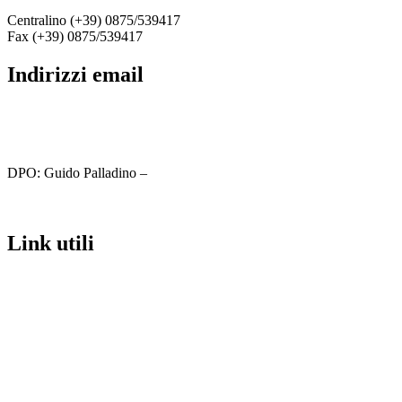
Centralino (+39) 0875/539417
Fax (+39) 0875/539417
indirizzi email
cbic81800c@istruzione.it
cbic81800c@pec.istruzione.it
DPO: Guido Palladino –
guido.palladino.dpo@gmail.com
link utili
MIUR
Iscrizioni Online
Ufficio Scolastico Regionale
Scuola in Chiaro