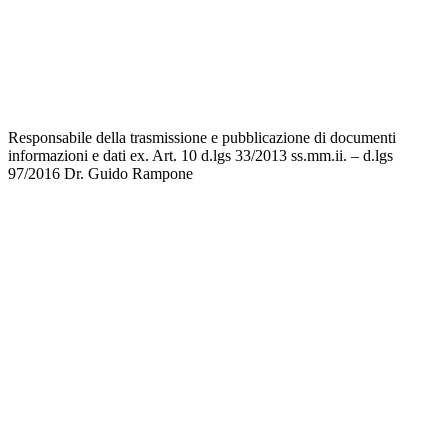
Invalsi
Privacy
Dichiarazione di accessibilità
Note legali
Responsabile della trasmissione e pubblicazione di documenti
informazioni e dati ex. Art. 10 d.lgs 33/2013 ss.mm.ii. – d.lgs
97/2016
Dr. Guido Rampone