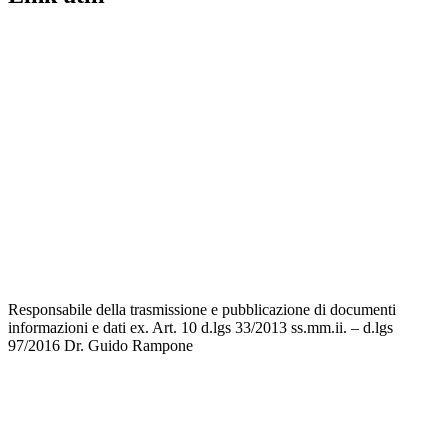
MIUR
Iscrizioni Online
Ufficio Scolastico Regionale
Scuola in Chiaro
Invalsi
Privacy
Dichiarazione di accessibilità
Note legali
Responsabile della trasmissione e pubblicazione di documenti
informazioni e dati ex. Art. 10 d.lgs 33/2013 ss.mm.ii. – d.lgs
97/2016
Dr. Guido Rampone