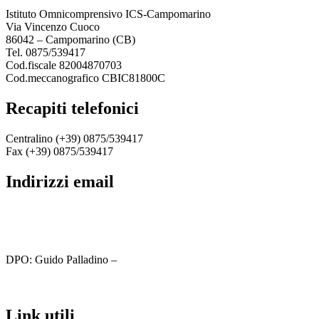
Istituto Omnicomprensivo ICS-Campomarino
Via Vincenzo Cuoco
86042 – Campomarino (CB)
Tel. 0875/539417
Cod.fiscale 82004870703
Cod.meccanografico CBIC81800C
recapiti telefonici
Centralino (+39) 0875/539417
Fax (+39) 0875/539417
indirizzi email
cbic81800c@istruzione.it
cbic81800c@pec.istruzione.it
DPO: Guido Palladino –
guido.palladino.dpo@gmail.com
link utili