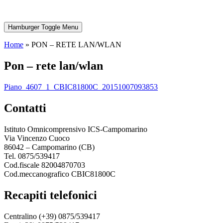
Hamburger Toggle Menu
Home
»
PON – RETE LAN/WLAN
pon – rete lan/wlan
piano_4607_1_CBIC81800C_20151007093853
contatti
Istituto Omnicomprensivo ICS-Campomarino
Via Vincenzo Cuoco
86042 – Campomarino (CB)
Tel. 0875/539417
Cod.fiscale 82004870703
Cod.meccanografico CBIC81800C
recapiti telefonici
Centralino (+39) 0875/539417