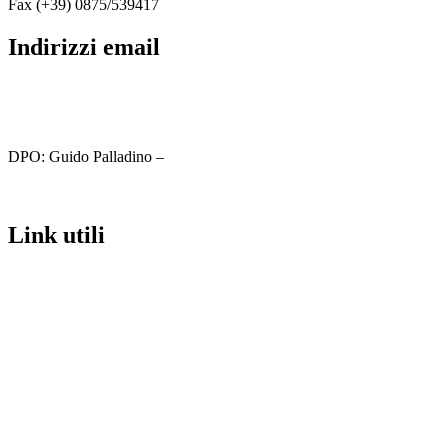
Fax (+39) 0875/539417
indirizzi email
cbic81800c@istruzione.it
cbic81800c@pec.istruzione.it
DPO: Guido Palladino –
guido.palladino.dpo@gmail.com
link utili
MIUR
Iscrizioni Online
Ufficio Scolastico Regionale
Scuola in Chiaro
Invalsi
Privacy