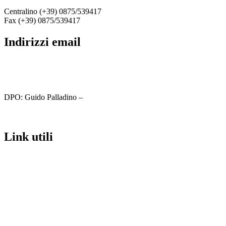
Centralino (+39) 0875/539417
Fax (+39) 0875/539417
indirizzi email
cbic81800c@istruzione.it
cbic81800c@pec.istruzione.it
DPO: Guido Palladino –
guido.palladino.dpo@gmail.com
link utili
MIUR
Iscrizioni Online
Ufficio Scolastico Regionale
Scuola in Chiaro