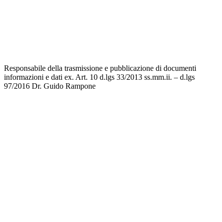
Invalsi
Privacy
Dichiarazione di accessibilità
Note legali
Responsabile della trasmissione e pubblicazione di documenti
informazioni e dati ex. Art. 10 d.lgs 33/2013 ss.mm.ii. – d.lgs
97/2016
Dr. Guido Rampone