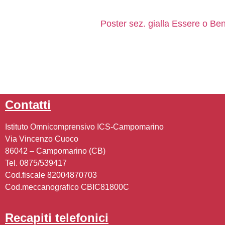
poster sez. gialla Essere o B
contatti
Istituto Omnicomprensivo ICS-Campomarino
Via Vincenzo Cuoco
86042 – Campomarino (CB)
Tel. 0875/539417
Cod.fiscale 82004870703
Cod.meccanografico CBIC81800C
recapiti telefonici