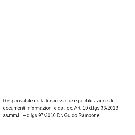
MIUR
Iscrizioni Online
Ufficio Scolastico Regionale
Scuola in Chiaro
Invalsi
Privacy
Dichiarazione di accessibilità
Note legali
Responsabile della trasmissione e pubblicazione di
documenti informazioni e dati ex. Art. 10 d.lgs 33/2013
ss.mm.ii. – d.lgs 97/2016
Dr. Guido Rampone