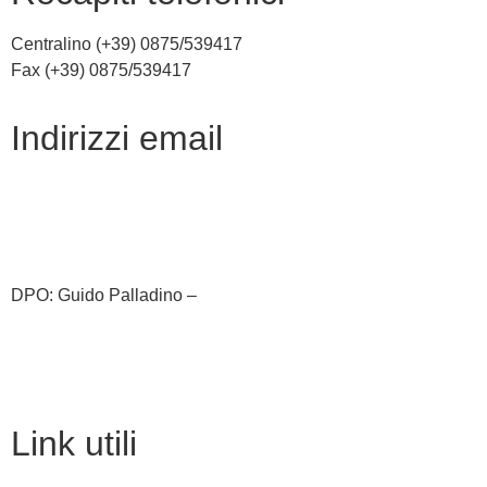
Centralino (+39) 0875/539417
Fax (+39) 0875/539417
indirizzi email
cbic81800c@istruzione.it
cbic81800c@pec.istruzione.it
DPO: Guido Palladino –
guido.palladino.dpo@gmail.com
link utili