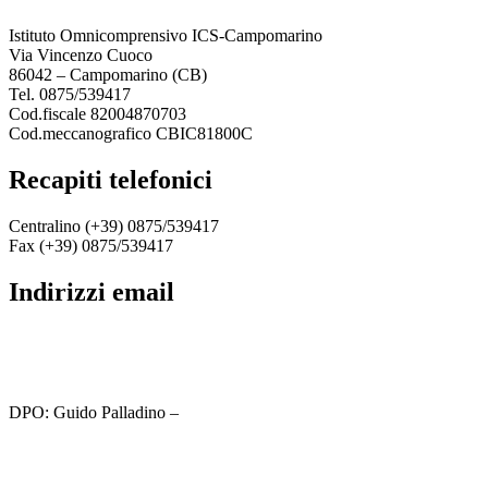
Istituto Omnicomprensivo ICS-Campomarino
Via Vincenzo Cuoco
86042 – Campomarino (CB)
Tel. 0875/539417
Cod.fiscale 82004870703
Cod.meccanografico CBIC81800C
recapiti telefonici
Centralino (+39) 0875/539417
Fax (+39) 0875/539417
indirizzi email
cbic81800c@istruzione.it
cbic81800c@pec.istruzione.it
DPO: Guido Palladino –
guido.palladino.dpo@gmail.com