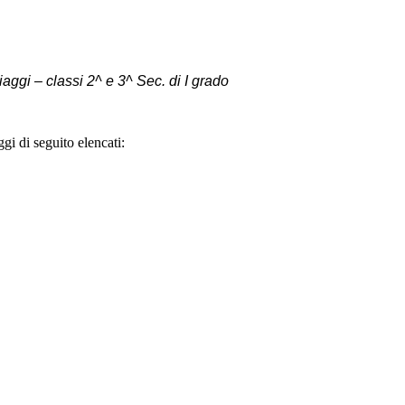
i – classi 2^ e 3^ Sec. di I grado
gi di seguito elencati: