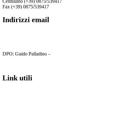
Centralino (+39) 0875/539417
Fax (+39) 0875/539417
indirizzi email
cbic81800c@istruzione.it
cbic81800c@pec.istruzione.it
DPO: Guido Palladino –
guido.palladino.dpo@gmail.com
link utili
MIUR
Iscrizioni Online
Ufficio Scolastico Regionale
Scuola in Chiaro
Invalsi