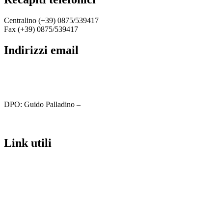
Centralino (+39) 0875/539417
Fax (+39) 0875/539417
indirizzi email
cbic81800c@istruzione.it
cbic81800c@pec.istruzione.it
DPO: Guido Palladino –
guido.palladino.dpo@gmail.com
link utili
MIUR
Iscrizioni Online
Ufficio Scolastico Regionale
Scuola in Chiaro