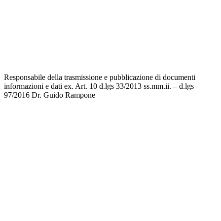
Invalsi
Privacy
Dichiarazione di accessibilità
Note legali
Responsabile della trasmissione e pubblicazione di documenti
informazioni e dati ex. Art. 10 d.lgs 33/2013 ss.mm.ii. – d.lgs
97/2016
Dr. Guido Rampone