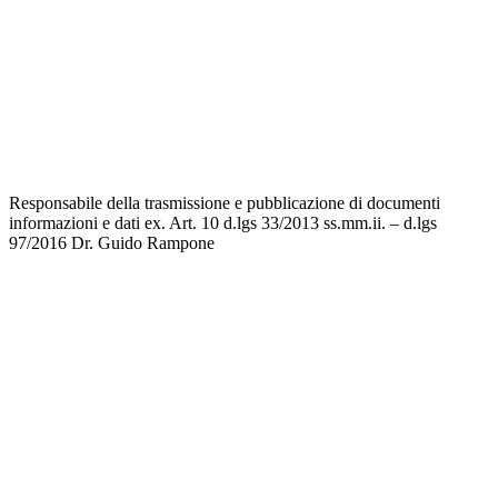
Scuola in Chiaro
Invalsi
Privacy
Dichiarazione di accessibilità
Note legali
Responsabile della trasmissione e pubblicazione di documenti
informazioni e dati ex. Art. 10 d.lgs 33/2013 ss.mm.ii. – d.lgs
97/2016
Dr. Guido Rampone