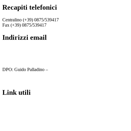
recapiti telefonici
Centralino (+39) 0875/539417
Fax (+39) 0875/539417
indirizzi email
cbic81800c@istruzione.it
cbic81800c@pec.istruzione.it
DPO: Guido Palladino –
guido.palladino.dpo@gmail.com
link utili
MIUR
Iscrizioni Online
Ufficio Scolastico Regionale