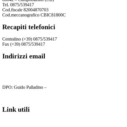
Tel. 0875/539417
Cod.fiscale 82004870703
Cod.meccanografico CBIC81800C
recapiti telefonici
Centralino (+39) 0875/539417
Fax (+39) 0875/539417
indirizzi email
cbic81800c@istruzione.it
cbic81800c@pec.istruzione.it
DPO: Guido Palladino –
guido.palladino.dpo@gmail.com
link utili
MIUR