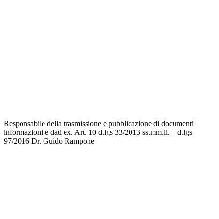
Iscrizioni Online
Ufficio Scolastico Regionale
Scuola in Chiaro
Invalsi
Privacy
Dichiarazione di accessibilità
Note legali
Responsabile della trasmissione e pubblicazione di documenti
informazioni e dati ex. Art. 10 d.lgs 33/2013 ss.mm.ii. – d.lgs
97/2016
Dr. Guido Rampone