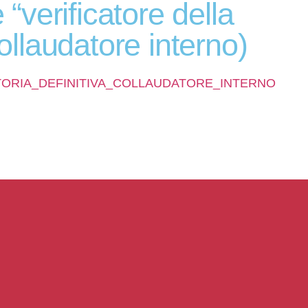
 “verificatore della
ollaudatore interno)
UATORIA_DEFINITIVA_COLLAUDATORE_INTERNO