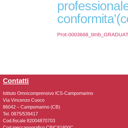
professionale
conformita'(c
Prot-0003668_timb_GRAD
contatti
Istituto Omnicomprensivo ICS-Campomarino
Via Vincenzo Cuoco
86042 – Campomarino (CB)
Tel. 0875/539417
Cod.fiscale 82004870703
Cod.meccanografico CBIC81800C