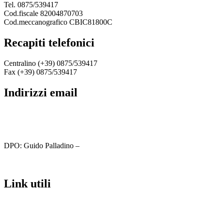
Tel. 0875/539417
Cod.fiscale 82004870703
Cod.meccanografico CBIC81800C
recapiti telefonici
Centralino (+39) 0875/539417
Fax (+39) 0875/539417
indirizzi email
cbic81800c@istruzione.it
cbic81800c@pec.istruzione.it
DPO: Guido Palladino –
guido.palladino.dpo@gmail.com
link utili
MIUR