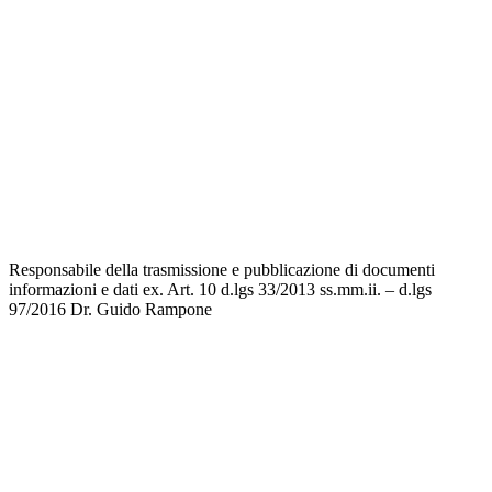
Iscrizioni Online
Ufficio Scolastico Regionale
Scuola in Chiaro
Invalsi
Privacy
Dichiarazione di accessibilità
Note legali
Responsabile della trasmissione e pubblicazione di documenti
informazioni e dati ex. Art. 10 d.lgs 33/2013 ss.mm.ii. – d.lgs
97/2016
Dr. Guido Rampone