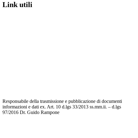
link utili
MIUR
Iscrizioni Online
Ufficio Scolastico Regionale
Scuola in Chiaro
Invalsi
Privacy
Dichiarazione di accessibilità
Note legali
Responsabile della trasmissione e pubblicazione di documenti
informazioni e dati ex. Art. 10 d.lgs 33/2013 ss.mm.ii. – d.lgs
97/2016
Dr. Guido Rampone