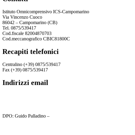
Istituto Omnicomprensivo ICS-Campomarino
Via Vincenzo Cuoco
86042 – Campomarino (CB)
Tel. 0875/539417
Cod.fiscale 82004870703
Cod.meccanografico CBIC81800C
recapiti telefonici
Centralino (+39) 0875/539417
Fax (+39) 0875/539417
indirizzi email
cbic81800c@istruzione.it
cbic81800c@pec.istruzione.it
DPO: Guido Palladino –
guido.palladino.dpo@gmail.com