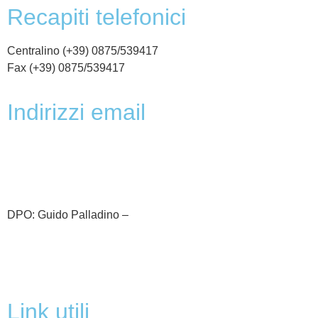
recapiti telefonici
Centralino (+39) 0875/539417
Fax (+39) 0875/539417
indirizzi email
cbic81800c@istruzione.it
cbic81800c@pec.istruzione.it
DPO: Guido Palladino –
guido.palladino.dpo@gmail.com
link utili