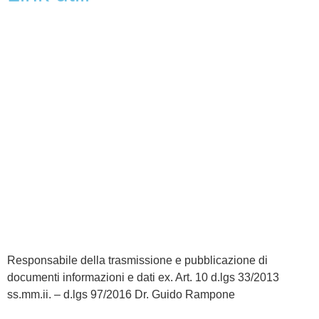
MIUR
Iscrizioni Online
Ufficio Scolastico Regionale
Scuola in Chiaro
Invalsi
Privacy
Dichiarazione di accessibilità
Note legali
Responsabile della trasmissione e pubblicazione di
documenti informazioni e dati ex. Art. 10 d.lgs 33/2013
ss.mm.ii. – d.lgs 97/2016
Dr. Guido Rampone