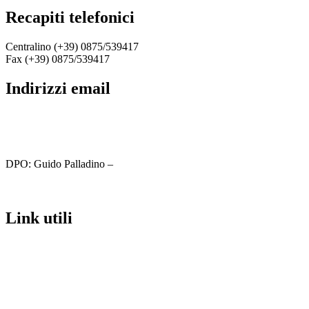
recapiti telefonici
Centralino (+39) 0875/539417
Fax (+39) 0875/539417
indirizzi email
cbic81800c@istruzione.it
cbic81800c@pec.istruzione.it
DPO: Guido Palladino –
guido.palladino.dpo@gmail.com
link utili
MIUR
Iscrizioni Online
Ufficio Scolastico Regionale