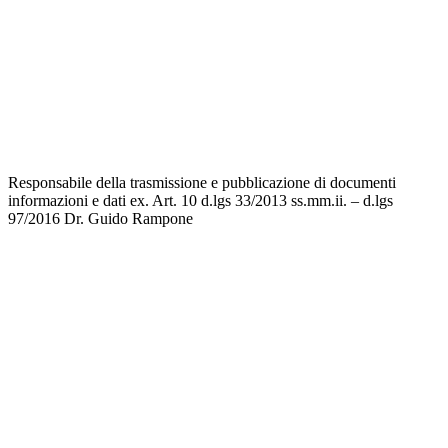
Scuola in Chiaro
Invalsi
Privacy
Dichiarazione di accessibilità
Note legali
Responsabile della trasmissione e pubblicazione di documenti
informazioni e dati ex. Art. 10 d.lgs 33/2013 ss.mm.ii. – d.lgs
97/2016
Dr. Guido Rampone