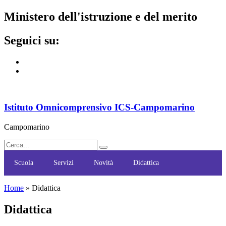
ministero dell'istruzione e del merito
seguici su:
Istituto Omnicomprensivo ICS-Campomarino
Campomarino
Scuola
Servizi
Novità
Didattica
Home
»
Didattica
didattica