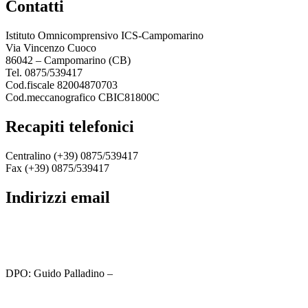
contatti
Istituto Omnicomprensivo ICS-Campomarino
Via Vincenzo Cuoco
86042 – Campomarino (CB)
Tel. 0875/539417
Cod.fiscale 82004870703
Cod.meccanografico CBIC81800C
recapiti telefonici
Centralino (+39) 0875/539417
Fax (+39) 0875/539417
indirizzi email
cbic81800c@istruzione.it
cbic81800c@pec.istruzione.it
DPO: Guido Palladino –
guido.palladino.dpo@gmail.com