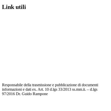
link utili
MIUR
Iscrizioni Online
Ufficio Scolastico Regionale
Scuola in Chiaro
Invalsi
Privacy
Dichiarazione di accessibilità
Note legali
Responsabile della trasmissione e pubblicazione di documenti
informazioni e dati ex. Art. 10 d.lgs 33/2013 ss.mm.ii. – d.lgs
97/2016
Dr. Guido Rampone