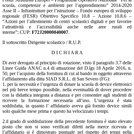
scuola, competenze e ambienti per l’apprendimento” 2014-2020
Asse II – Infrastrutture per l’istruzione – Fondo europeo di sviluppo
regionale (FESR) Obiettivo Specifico 10.8 – Azione 10.8.6 –
“Azioni per l’allestimento di centri scolastici digitali e per favorire
l’attrattività e l’accessibilità anche nelle aree rurali ed
interne”; CUP:
F72J20000040007
.
Il sottoscritto Dirigente scolastico / R.U.P.
D I C H I A R A
di aver derogato al principio di rotazione, visto il paragrafo 3.7 delle
Linee Guida ANAC n.4 di attuazione del D.lgs 18 Aprile 2016, n.
50, per l’acquisto della fornitura di cui al bando in oggetto attraverso
l’affidamento alla ditta SIAD S.R.L. di San Severo (FG):
1. per la necessità e l’urgenza di dotare la scuola di device elettronici
nel più breve tempo possibile, nella eventualità di dover procedere
con la didattica integrata a distanza e per consentire agli studenti di
ricevere la formazione necessaria all’uso. L’urgenza è stata
soddisfatta, in quanto l’ affidatario aveva già fornito device simili
solo qualche mese prima e questo ha velocizzato i tempi.
2.il grado di soddisfazione della precedente fornitura è stato elevato
posto che non si sono verificati difetti nella merce ricevuta e
l’affidatario si è dimostrato puntuale nel rispetto dei tempi nella