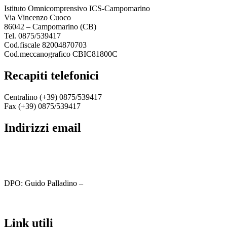
Istituto Omnicomprensivo ICS-Campomarino
Via Vincenzo Cuoco
86042 – Campomarino (CB)
Tel. 0875/539417
Cod.fiscale 82004870703
Cod.meccanografico CBIC81800C
recapiti telefonici
Centralino (+39) 0875/539417
Fax (+39) 0875/539417
indirizzi email
cbic81800c@istruzione.it
cbic81800c@pec.istruzione.it
DPO: Guido Palladino –
guido.palladino.dpo@gmail.com
link utili