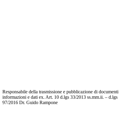
MIUR
Iscrizioni Online
Ufficio Scolastico Regionale
Scuola in Chiaro
Invalsi
Privacy
Dichiarazione di accessibilità
Note legali
Responsabile della trasmissione e pubblicazione di documenti
informazioni e dati ex. Art. 10 d.lgs 33/2013 ss.mm.ii. – d.lgs
97/2016
Dr. Guido Rampone