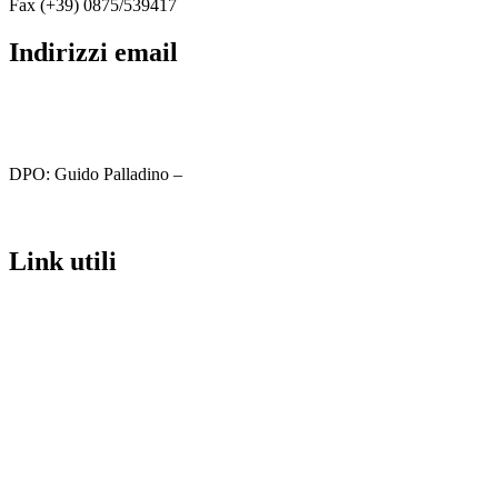
Fax (+39) 0875/539417
indirizzi email
cbic81800c@istruzione.it
cbic81800c@pec.istruzione.it
DPO: Guido Palladino –
guido.palladino.dpo@gmail.com
link utili
MIUR
Iscrizioni Online
Ufficio Scolastico Regionale
Scuola in Chiaro
Invalsi
Privacy