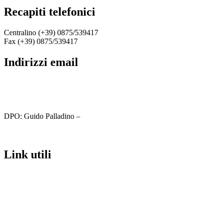
recapiti telefonici
Centralino (+39) 0875/539417
Fax (+39) 0875/539417
indirizzi email
cbic81800c@istruzione.it
cbic81800c@pec.istruzione.it
DPO: Guido Palladino –
guido.palladino.dpo@gmail.com
link utili
MIUR
Iscrizioni Online
Ufficio Scolastico Regionale