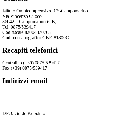
Istituto Omnicomprensivo ICS-Campomarino
Via Vincenzo Cuoco
86042 – Campomarino (CB)
Tel. 0875/539417
Cod.fiscale 82004870703
Cod.meccanografico CBIC81800C
recapiti telefonici
Centralino (+39) 0875/539417
Fax (+39) 0875/539417
indirizzi email
cbic81800c@istruzione.it
cbic81800c@pec.istruzione.it
DPO: Guido Palladino –
guido.palladino.dpo@gmail.com