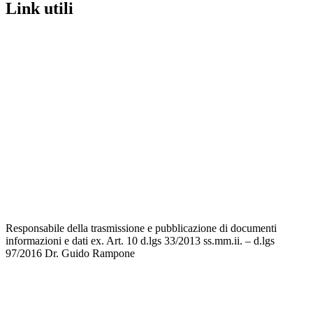
link utili
MIUR
Iscrizioni Online
Ufficio Scolastico Regionale
Scuola in Chiaro
Invalsi
Privacy
Dichiarazione di accessibilità
Note legali
Responsabile della trasmissione e pubblicazione di documenti
informazioni e dati ex. Art. 10 d.lgs 33/2013 ss.mm.ii. – d.lgs
97/2016
Dr. Guido Rampone