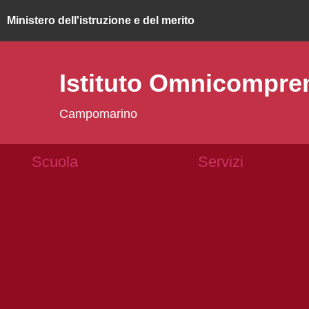
ministero dell'istruzione e del merito
Istituto Omnicompr
Campomarino
Scuola
Servizi