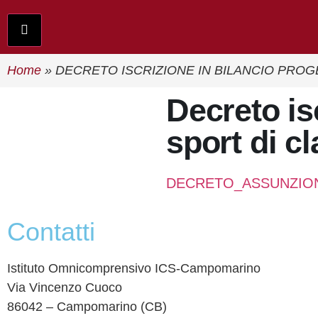
Hamburger Toggle Menu
Home
»
DECRETO ISCRIZIONE IN BILANCIO PROG
decreto iscrizione in bilancio progetto
sport di c
DECRETO_ASSUNZIO
contatti
Istituto Omnicomprensivo ICS-Campomarino
Via Vincenzo Cuoco
86042 – Campomarino (CB)