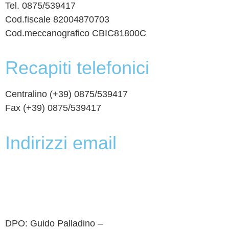
Tel. 0875/539417
Cod.fiscale 82004870703
Cod.meccanografico CBIC81800C
recapiti telefonici
Centralino (+39) 0875/539417
Fax (+39) 0875/539417
indirizzi email
cbic81800c@istruzione.it
cbic81800c@pec.istruzione.it
DPO: Guido Palladino –