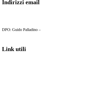
indirizzi email
cbic81800c@istruzione.it
cbic81800c@pec.istruzione.it
DPO: Guido Palladino –
guido.palladino.dpo@gmail.com
link utili
MIUR
Iscrizioni Online
Ufficio Scolastico Regionale
Scuola in Chiaro
Invalsi
Privacy
Dichiarazione di accessibilità