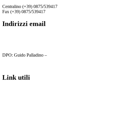
Centralino (+39) 0875/539417
Fax (+39) 0875/539417
indirizzi email
cbic81800c@istruzione.it
cbic81800c@pec.istruzione.it
DPO: Guido Palladino –
guido.palladino.dpo@gmail.com
link utili
MIUR
Iscrizioni Online
Ufficio Scolastico Regionale
Scuola in Chiaro