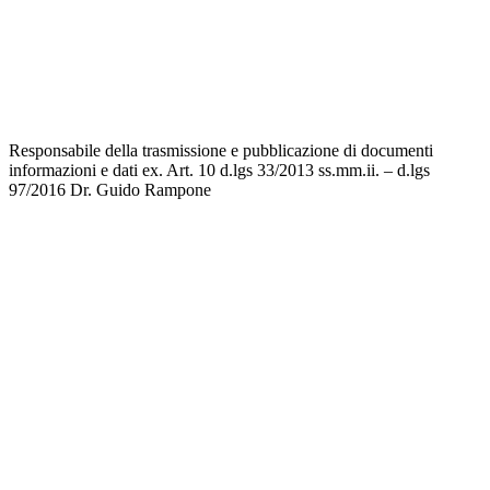
Invalsi
Privacy
Dichiarazione di accessibilità
Note legali
Responsabile della trasmissione e pubblicazione di documenti
informazioni e dati ex. Art. 10 d.lgs 33/2013 ss.mm.ii. – d.lgs
97/2016
Dr. Guido Rampone