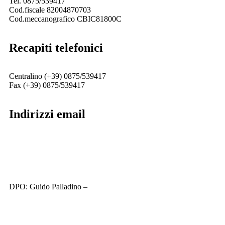
Tel. 0875/539417
Cod.fiscale 82004870703
Cod.meccanografico CBIC81800C
recapiti telefonici
Centralino (+39) 0875/539417
Fax (+39) 0875/539417
indirizzi email
cbic81800c@istruzione.it
cbic81800c@pec.istruzione.it
DPO: Guido Palladino –
guido.palladino.dpo@gmail.com