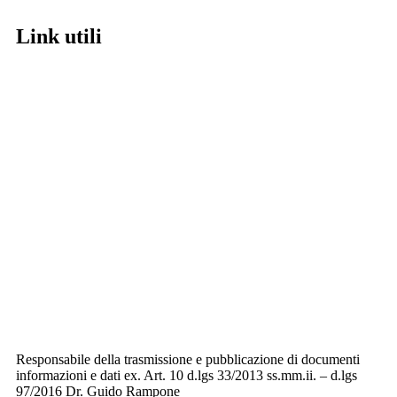
link utili
MIUR
Iscrizioni Online
Ufficio Scolastico Regionale
Scuola in Chiaro
Invalsi
Privacy
Dichiarazione di accessibilità
Note legali
Responsabile della trasmissione e pubblicazione di documenti
informazioni e dati ex. Art. 10 d.lgs 33/2013 ss.mm.ii. – d.lgs
97/2016
Dr. Guido Rampone