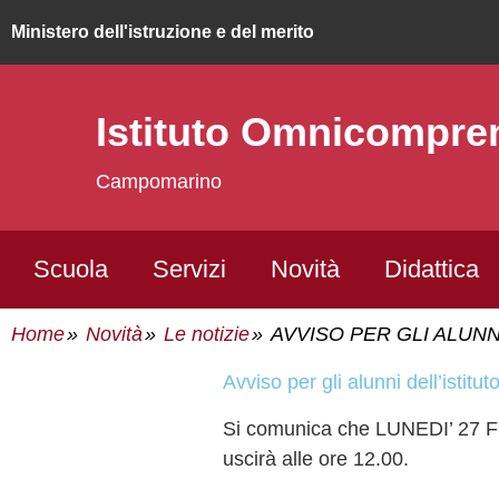
ministero dell'istruzione e del merito
Istituto Omnicompr
Campomarino
Scuola
Servizi
Novità
Didattica
Home
Novità
Le notizie
AVVISO PER GLI ALUN
avviso per gli alunni dell’istitu
Si comunica che LUNEDI’ 27 FEBBRAIO 2023 la Classe 3^A dell’Istituto Professionale
uscirà alle ore 12.00.