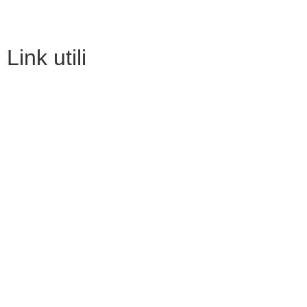
link utili
MIUR
Iscrizioni Online
Ufficio Scolastico Regionale
Scuola in Chiaro
Invalsi
Privacy
Dichiarazione di accessibilità
Note legali