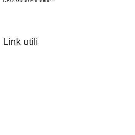
DPO: Guido Palladino –
guido.palladino.dpo@gmail.com
link utili
MIUR
Iscrizioni Online
Ufficio Scolastico Regionale
Scuola in Chiaro
Invalsi
Privacy
Dichiarazione di accessibilità