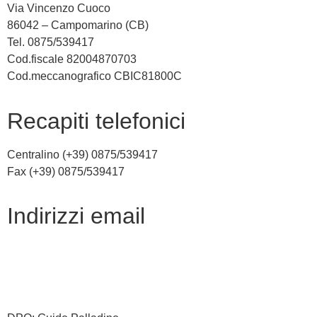
Via Vincenzo Cuoco
86042 – Campomarino (CB)
Tel. 0875/539417
Cod.fiscale 82004870703
Cod.meccanografico CBIC81800C
recapiti telefonici
Centralino (+39) 0875/539417
Fax (+39) 0875/539417
indirizzi email
cbic81800c@istruzione.it
cbic81800c@pec.istruzione.it