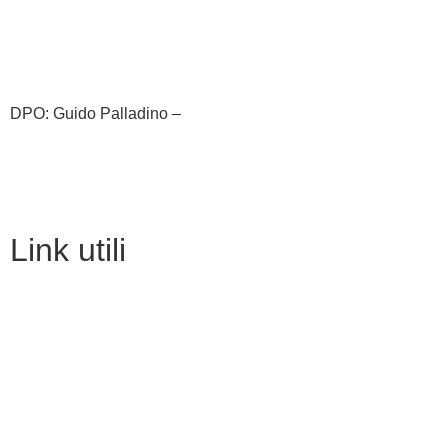
cbic81800c@istruzione.it
cbic81800c@pec.istruzione.it
DPO: Guido Palladino –
guido.palladino.dpo@gmail.com
link utili
MIUR
Iscrizioni Online
Ufficio Scolastico Regionale
Scuola in Chiaro