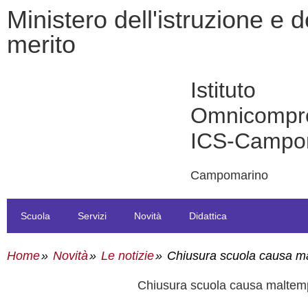
ministero dell'istruzione e del
merito
Istituto
Omnicompr
ICS-Campo
Campomarino
Scuola
Servizi
Novità
Didattica
Home
Novità
Le notizie
Chiusura scuola causa m
chiusura scuola causa malte