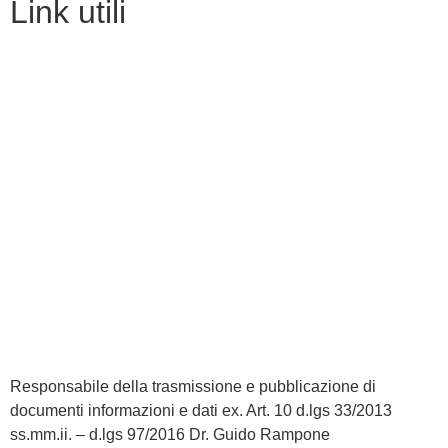
link utili
MIUR
Iscrizioni Online
Ufficio Scolastico Regionale
Scuola in Chiaro
Invalsi
Privacy
Dichiarazione di accessibilità
Note legali
Responsabile della trasmissione e pubblicazione di
documenti informazioni e dati ex. Art. 10 d.lgs 33/2013
ss.mm.ii. – d.lgs 97/2016
Dr. Guido Rampone