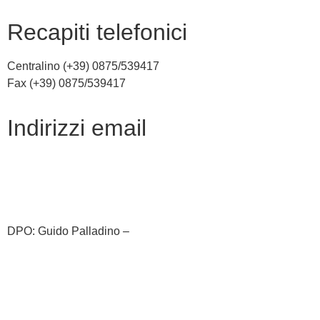
recapiti telefonici
Centralino (+39) 0875/539417
Fax (+39) 0875/539417
indirizzi email
cbic81800c@istruzione.it
cbic81800c@pec.istruzione.it
DPO: Guido Palladino –
guido.palladino.dpo@gmail.com