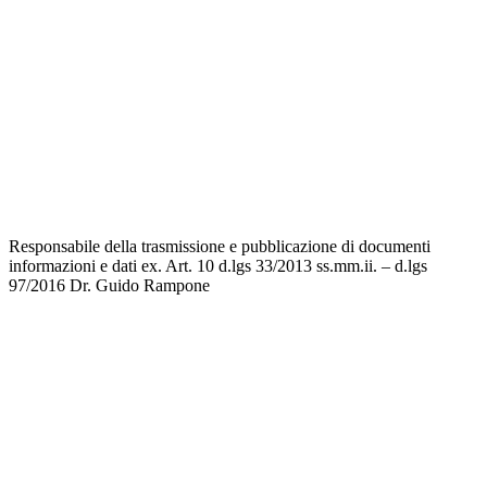
Ufficio Scolastico Regionale
Scuola in Chiaro
Invalsi
Privacy
Dichiarazione di accessibilità
Note legali
Responsabile della trasmissione e pubblicazione di documenti
informazioni e dati ex. Art. 10 d.lgs 33/2013 ss.mm.ii. – d.lgs
97/2016
Dr. Guido Rampone