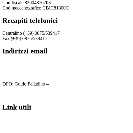
Cod.fiscale 82004870703
Cod.meccanografico CBIC81800C
recapiti telefonici
Centralino (+39) 0875/539417
Fax (+39) 0875/539417
indirizzi email
cbic81800c@istruzione.it
cbic81800c@pec.istruzione.it
DPO: Guido Palladino –
guido.palladino.dpo@gmail.com
link utili
MIUR
Iscrizioni Online