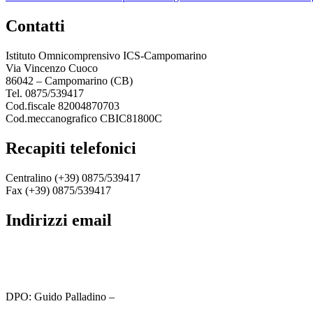
contatti
Istituto Omnicomprensivo ICS-Campomarino
Via Vincenzo Cuoco
86042 – Campomarino (CB)
Tel. 0875/539417
Cod.fiscale 82004870703
Cod.meccanografico CBIC81800C
recapiti telefonici
Centralino (+39) 0875/539417
Fax (+39) 0875/539417
indirizzi email
cbic81800c@istruzione.it
cbic81800c@pec.istruzione.it
DPO: Guido Palladino –
guido.palladino.dpo@gmail.com