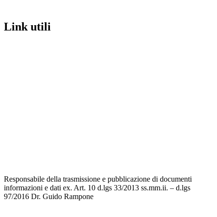
link utili
MIUR
Iscrizioni Online
Ufficio Scolastico Regionale
Scuola in Chiaro
Invalsi
Privacy
Dichiarazione di accessibilità
Note legali
Responsabile della trasmissione e pubblicazione di documenti
informazioni e dati ex. Art. 10 d.lgs 33/2013 ss.mm.ii. – d.lgs
97/2016
Dr. Guido Rampone