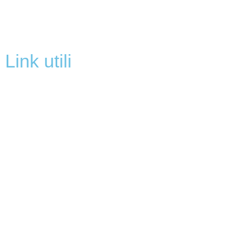
link utili
MIUR
Iscrizioni Online
Ufficio Scolastico Regionale
Scuola in Chiaro
Invalsi
Privacy
Dichiarazione di accessibilità