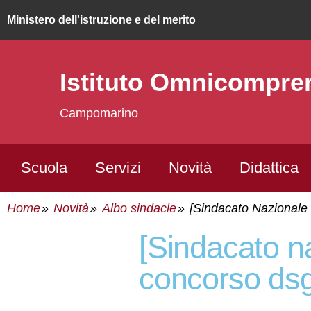
ministero dell'istruzione e del merito
Istituto Omnicompr
Campomarino
Scuola
Servizi
Novità
Didattica
Home
Novità
Albo sindacle
[Sindacato Nazion
[sindacato nazionale federata] ciad per
concorso ds