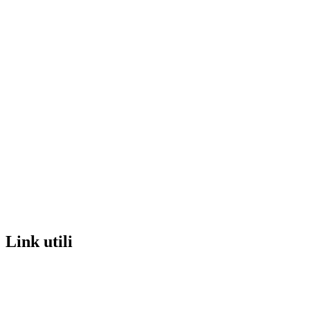
link utili
MIUR
Iscrizioni Online