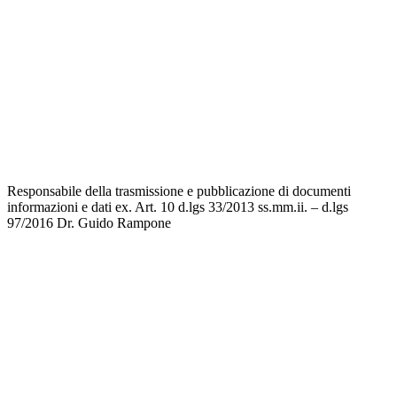
Ufficio Scolastico Regionale
Scuola in Chiaro
Invalsi
Privacy
Dichiarazione di accessibilità
Note legali
Responsabile della trasmissione e pubblicazione di documenti
informazioni e dati ex. Art. 10 d.lgs 33/2013 ss.mm.ii. – d.lgs
97/2016
Dr. Guido Rampone