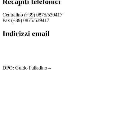
recapiti telefonici
Centralino (+39) 0875/539417
Fax (+39) 0875/539417
indirizzi email
cbic81800c@istruzione.it
cbic81800c@pec.istruzione.it
DPO: Guido Palladino –
guido.palladino.dpo@gmail.com