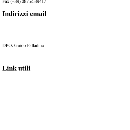
Fax (+39) 0875/539417
indirizzi email
cbic81800c@istruzione.it
cbic81800c@pec.istruzione.it
DPO: Guido Palladino –
guido.palladino.dpo@gmail.com
link utili
MIUR
Iscrizioni Online
Ufficio Scolastico Regionale
Scuola in Chiaro
Invalsi
Privacy