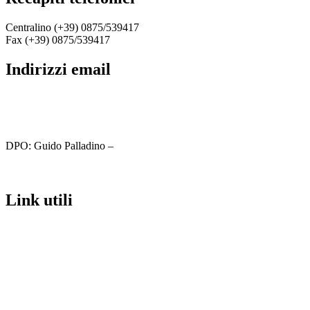
Centralino (+39) 0875/539417
Fax (+39) 0875/539417
indirizzi email
cbic81800c@istruzione.it
cbic81800c@pec.istruzione.it
DPO: Guido Palladino –
guido.palladino.dpo@gmail.com
link utili
MIUR
Iscrizioni Online
Ufficio Scolastico Regionale
Scuola in Chiaro