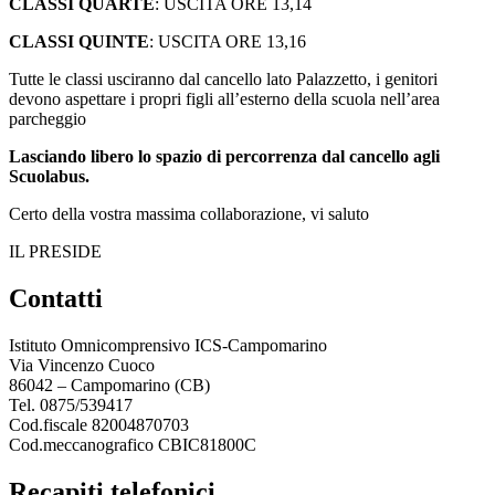
CLASSI QUARTE
: USCITA ORE 13,14
CLASSI QUINTE
: USCITA ORE 13,16
Tutte le classi usciranno dal cancello lato Palazzetto, i genitori
devono aspettare i propri figli all’esterno della scuola nell’area
parcheggio
lasciando libero lo spazio di percorrenza dal cancello agli
Scuolabus.
Certo della vostra massima collaborazione, vi saluto
IL PRESIDE
contatti
Istituto Omnicomprensivo ICS-Campomarino
Via Vincenzo Cuoco
86042 – Campomarino (CB)
Tel. 0875/539417
Cod.fiscale 82004870703
Cod.meccanografico CBIC81800C
recapiti telefonici