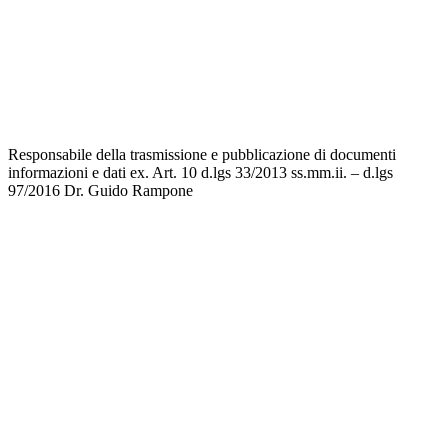
Invalsi
Privacy
Dichiarazione di accessibilità
Note legali
Responsabile della trasmissione e pubblicazione di documenti
informazioni e dati ex. Art. 10 d.lgs 33/2013 ss.mm.ii. – d.lgs
97/2016
Dr. Guido Rampone