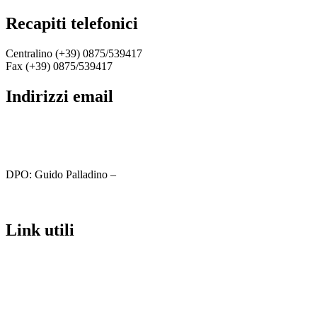
recapiti telefonici
Centralino (+39) 0875/539417
Fax (+39) 0875/539417
indirizzi email
cbic81800c@istruzione.it
cbic81800c@pec.istruzione.it
DPO: Guido Palladino –
guido.palladino.dpo@gmail.com
link utili
MIUR
Iscrizioni Online
Ufficio Scolastico Regionale