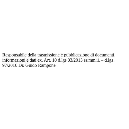
Scuola in Chiaro
Invalsi
Privacy
Dichiarazione di accessibilità
Note legali
Responsabile della trasmissione e pubblicazione di documenti
informazioni e dati ex. Art. 10 d.lgs 33/2013 ss.mm.ii. – d.lgs
97/2016
Dr. Guido Rampone